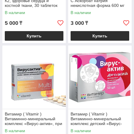
К2, здоровье сердца и
С Аскорбат натрия
костной ткани, 30 таблеток
некислотная форма 600 мг
таб. №30
В наличии
В наличии
5 000
3 000
₸
₸
Купить
Купить
Витамир ( Vitamir )
Витамир ( Vitamir )
Витаминно-минеральный
Витаминно-минеральный
комплекс «Вирус-актив», при
комплекс детский «Вирус-
простуде, укрепление
актив» осень-весна, 50
В наличии
В наличии
иммунитета, 30 таб
таблеток