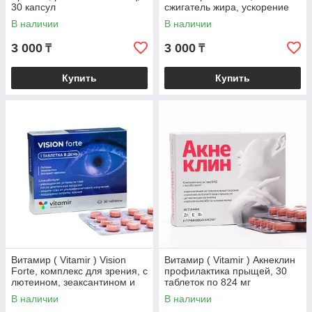
30 капсул
сжигатель жира, ускорение
метаболизма 30 таблеток
В наличии
В наличии
3 000
3 000
₸
₸
Купить
Купить
Витамир ( Vitamir ) Vision
Витамир ( Vitamir ) Акнеклин
Forte, комплекс для зрения, с
профилактика прыщей, 30
лютеином, зеаксантином и
таблеток по 824 мг
экстрактом черники, 30
В наличии
В наличии
таблеток