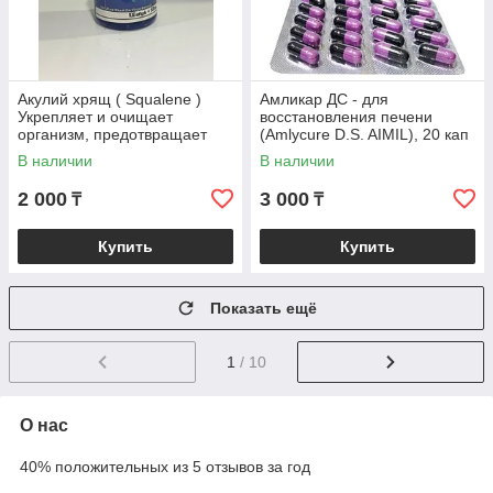
Акулий хрящ ( Squalene )
Амликар ДС - для
Укрепляет и очищает
восстановления печени
организм, предотвращает
(Amlycure D.S. AIMIL), 20 кап
онкологию, поддерживает
В наличии
В наличии
сердце, справляет
2 000
3 000
₸
₸
Купить
Купить
Показать ещё
1
/ 10
О нас
40% положительных из 5 отзывов за год