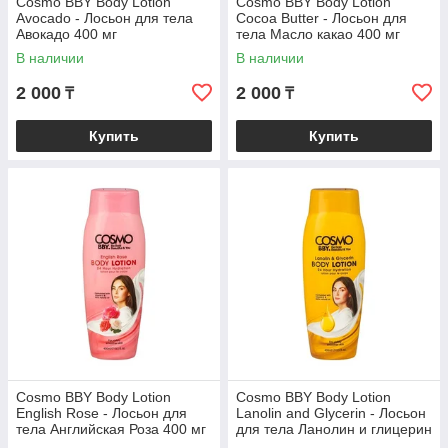
Cosmo BBY Body Lotion
Cosmo BBY Body Lotion
Avocado - Лосьон для тела
Cocoa Butter - Лосьон для
Авокадо 400 мг
тела Масло какао 400 мг
В наличии
В наличии
2 000
2 000
₸
₸
Купить
Купить
Cosmo BBY Body Lotion
Cosmo BBY Body Lotion
English Rose - Лосьон для
Lanolin and Glycerin - Лосьон
тела Английская Роза 400 мг
для тела Ланолин и глицерин
400 мг