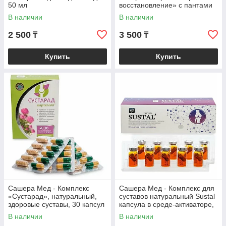
50 мл
восстановление» с пантами
алтайского марала, 30 штук
В наличии
В наличии
по 0.5 г
2 500
3 500
₸
₸
Купить
Купить
Сашера Мед - Комплекс
Сашера Мед - Комплекс для
«Сустарад», натуральный,
суставов натуральный Sustal
здоровые суставы, 30 капсул
капсула в среде-активаторе,
по 0,5 г
10 шт. по 0,5 г
В наличии
В наличии