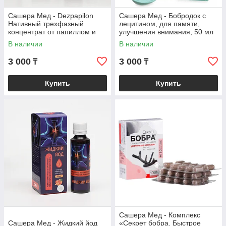
Сашера Мед - Dezpapilon
Сашера Мед - Бобродок с
Нативный трехфазный
лецитином, для памяти,
концентрат от папиллом и
улучшения внимания, 50 мл
бородавок, 50 мл
В наличии
В наличии
3 000
3 000
₸
₸
Купить
Купить
Сашера Мед - Комплекс
Сашера Мед - Жидкий йод
«Секрет бобра. Быстрое