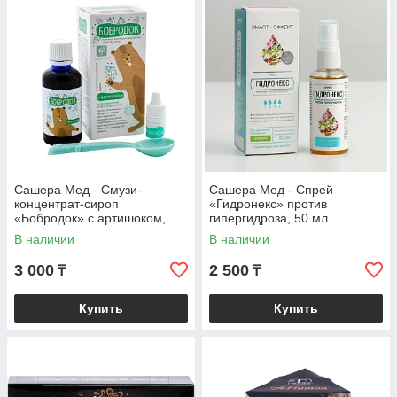
Сашера Мед - Смузи-
Сашера Мед - Спрей
концентрат-сироп
«Гидронекс» против
«Бобродок» с артишоком,
гипергидроза, 50 мл
здоровая печень, 50 мл
В наличии
В наличии
3 000
2 500
₸
₸
Купить
Купить