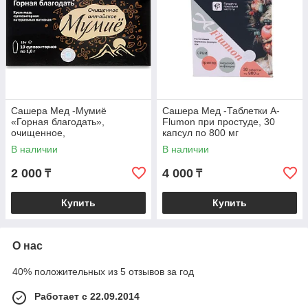
Сашера Мед -Мумиё
Сашера Мед -Таблетки A-
«Горная благодать»,
Flumon при простуде, 30
очищенное,
капсул по 800 мг
противовоспалительное, в
В наличии
В наличии
виде ректальных свечей, в
количестве 10 штук.
2 000
4 000
₸
₸
Купить
Купить
О нас
40% положительных из 5 отзывов за год
Работает с 22.09.2014