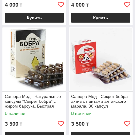
4 000
4 000
₸
₸
Купить
Купить
Сашера Мед - Натуральные
Сашера Мед - Секрет бобра
капсулы "Секрет бобра" с
актив с пантами алтайского
жиром барсука. Быстрая
марала, 30 капсул
помощь при кашле, №30*0,5
В наличии
В наличии
г
3 500
3 500
₸
₸