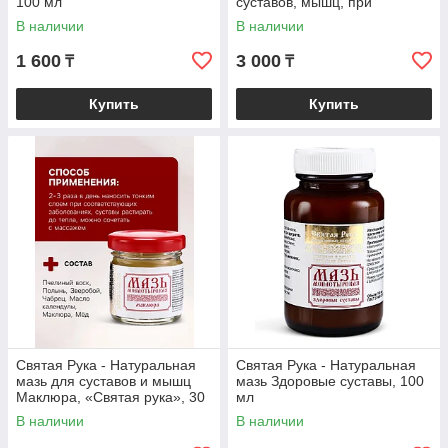
100 мл
суставов, мышц, при
геморрое, ожогах, экземах),
В наличии
В наличии
100 мл
1 600
3 000
₸
₸
Купить
Купить
Святая Рука - Натуральная
Святая Рука - Натуральная
мазь для суставов и мышц
мазь Здоровые суставы, 100
Маклюра, «Святая рука», 30
мл
мл
В наличии
В наличии