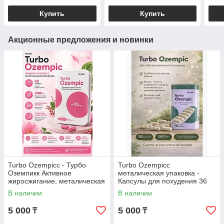
Купить
Купить
Акционные предложения и новинки
Turbo Ozempicc - Турбо
Turbo Ozempicc
Оземпикк Активное
металическая упаковка -
жиросжигание, металическая
Капсулы для похудения 36
коробка, капсулы для
капсул
В наличии
В наличии
похудения 40 капсул
5 000
5 000
₸
₸