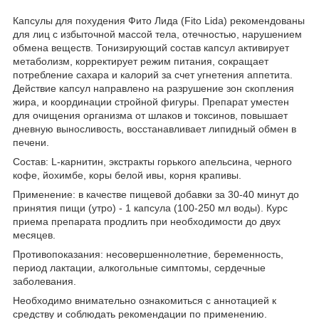
Капсулы для похудения Фито Лида (Fito Lida) рекомендованы
для лиц с избыточной массой тела, отечностью, нарушением
обмена веществ. Тонизирующий состав капсул активирует
метаболизм, корректирует режим питания, сокращает
потребление сахара и калорий за счет угнетения аппетита.
Действие капсул направлено на разрушение зон скопления
жира, и координации стройной фигуры. Препарат уместен
для очищения организма от шлаков и токсинов, повышает
дневную выносливость, восстанавливает липидный обмен в
печени.
Состав: L-карнитин, экстракты горького апельсина, черного
кофе, йохимбе, коры белой ивы, корня крапивы.
Применение: в качестве пищевой добавки за 30-40 минут до
принятия пищи (утро) - 1 капсула (100-250 мл воды). Курс
приема препарата продлить при необходимости до двух
месяцев.
Противопоказания: несовершеннолетние, беременность,
период лактации, алкогольные симптомы, сердечные
заболевания.
Необходимо внимательно ознакомиться с аннотацией к
средству и соблюдать рекомендации по применению.