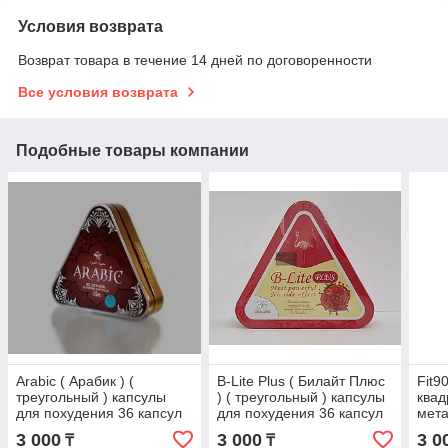
Условия возврата
Возврат товара в течение 14 дней по договоренности
Все условия возврата
Подобные товары компании
Arabic ( Арабик ) (
B-Lite Plus ( Билайт Плюс
Fit90
треугольный ) капсулы
) ( треугольный ) капсулы
квад
для похудения 36 капсул
для похудения 36 капсул
мета
капс
3 000
3 000
3 0
₸
₸
капс