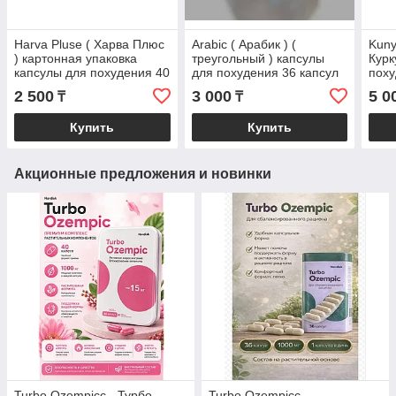
Harva Pluse ( Харва Плюс
Arabic ( Арабик ) (
Kuny
) картонная упаковка
треугольный ) капсулы
Курк
капсулы для похудения 40
для похудения 36 капсул
поху
капсул
день
2 500
3 000
5 0
₸
₸
Купить
Купить
Акционные предложения и новинки
Turbo Ozempicc - Турбо
Turbo Ozempicc