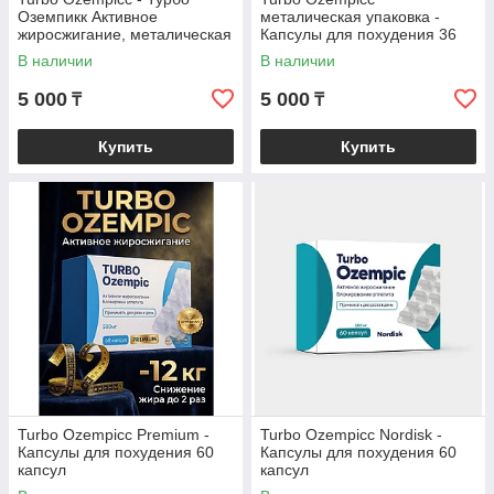
Оземпикк Активное
металическая упаковка -
жиросжигание, металическая
Капсулы для похудения 36
коробка, капсулы для
капсул
В наличии
В наличии
похудения 40 капсул
5 000
5 000
₸
₸
Купить
Купить
Turbo Ozempicс Premium -
Turbo Ozempicc Nordisk -
Капсулы для похудения 60
Капсулы для похудения 60
капсул
капсул