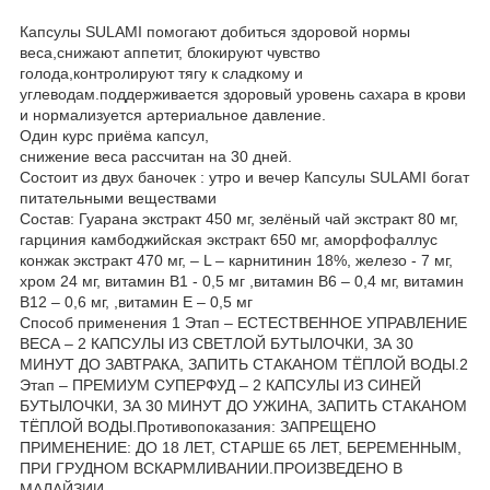
Капсулы SULAMI помогают добиться здоровой нормы
веса,снижают аппетит, блокируют чувство
голода,контролируют тягу к сладкому и
углеводам.поддерживается здоровый уровень сахара в крови
и нормализуется артериальное давление.
Один курс приёма капсул,
снижение веса рассчитан на 30 дней.
Состоит из двух баночек : утро и вечер Капсулы SULAMI богат
питательными веществами
Состав: Гуарана экстракт 450 мг, зелёный чай экстракт 80 мг,
гарциния камбоджийская экстракт 650 мг, аморфофаллус
конжак экстракт 470 мг, – L – карнитинин 18%, железо - 7 мг,
хром 24 мг, витамин В1 - 0,5 мг ,витамин В6 – 0,4 мг, витамин
В12 – 0,6 мг, ,витамин Е – 0,5 мг
Способ применения 1 Этап – ЕСТЕСТВЕННОЕ УПРАВЛЕНИЕ
ВЕСА – 2 КАПСУЛЫ ИЗ СВЕТЛОЙ БУТЫЛОЧКИ, ЗА 30
МИНУТ ДО ЗАВТРАКА, ЗАПИТЬ СТАКАНОМ ТЁПЛОЙ ВОДЫ.2
Этап – ПРЕМИУМ СУПЕРФУД – 2 КАПСУЛЫ ИЗ СИНЕЙ
БУТЫЛОЧКИ, ЗА 30 МИНУТ ДО УЖИНА, ЗАПИТЬ СТАКАНОМ
ТЁПЛОЙ ВОДЫ.Противопоказания: ЗАПРЕЩЕНО
ПРИМЕНЕНИЕ: ДО 18 ЛЕТ, СТАРШЕ 65 ЛЕТ, БЕРЕМЕННЫМ,
ПРИ ГРУДНОМ ВСКАРМЛИВАНИИ.ПРОИЗВЕДЕНО В
МАЛАЙЗИИ