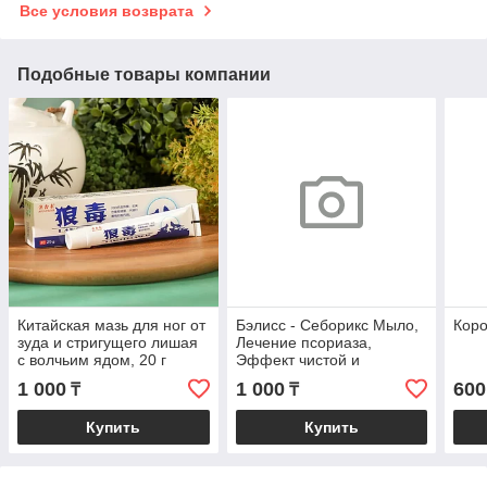
Все условия возврата
Подобные товары компании
Китайская мазь для ног от
Бэлисс - Себорикс Мыло,
Кор
зуда и стригущего лишая
Лечение псориаза,
с волчьим ядом, 20 г
Эффект чистой и
здоровой кожи 110 гр
1 000
1 000
600
₸
₸
Купить
Купить