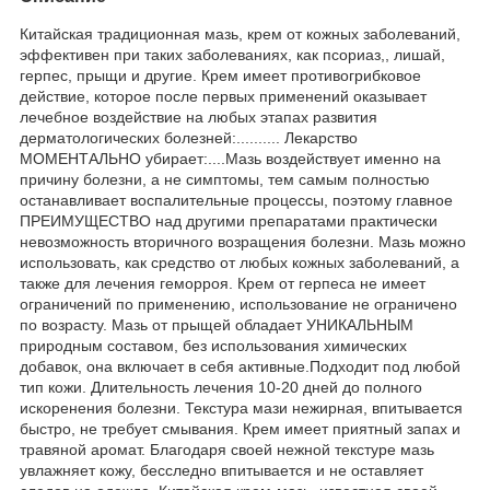
Китайская традиционная мазь, крем от кожных заболеваний,
эффективен при таких заболеваниях, как псориаз,, лишай,
герпес, прыщи и другие. Крем имеет противогрибковое
действие, которое после первых применений оказывает
лечебное воздействие на любых этапах развития
дерматологических болезней:.......... Лекарство
МОМЕНТАЛЬНО убирает:....Мазь воздействует именно на
причину болезни, а не симптомы, тем самым полностью
останавливает воспалительные процессы, поэтому главное
ПРЕИМУЩЕСТВО над другими препаратами практически
невозможность вторичного возращения болезни. Мазь можно
использовать, как средство от любых кожных заболеваний, а
также для лечения геморроя. Крем от герпеса не имеет
ограничений по применению, использование не ограничено
по возрасту. Мазь от прыщей обладает УНИКАЛЬНЫМ
природным составом, без использования химических
добавок, она включает в себя активные.Подходит под любой
тип кожи. Длительность лечения 10-20 дней до полного
искоренения болезни. Текстура мази нежирная, впитывается
быстро, не требует смывания. Крем имеет приятный запах и
травяной аромат. Благодаря своей нежной текстуре мазь
увлажняет кожу, бесследно впитывается и не оставляет