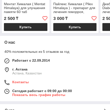
Ментат Хималая ( Mentat
Пайлекс Хималая ( Pilex
Диаб
Himalaya) для улучшения
Himalaya ) - препарат для
Diab
памяти 60 таб
лечения геморроя,
лече
варикозного расширения
2 500
3 000
2 5
₸
₸
вен 60 таб
Купить
Купить
О нас
40% положительных из 5 отзывов за год
Работает с 22.09.2014
г. Астана
Астана, Казахстан
Контакты
Сегодня работает с 09:00 до 00:00
Показать весь график работы