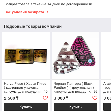
Возврат товара в течение 14 дней по договоренности
Все условия возврата
Подобные товары компании
Harva Pluse ( Харва Плюс
Черная Пантера ( Black
Arab
) картонная упаковка
Panther ) ( треугольная )
треу
капсулы для похудения 40
капсулы для похудения 36
для 
капсул
капсул
2 500
3 000
3 0
₸
₸
Купить
Купить