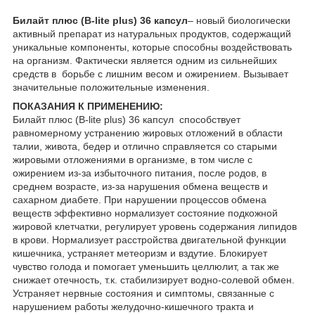
Билайт плюс (B-lite plus) 36 капсул
– новый биологически
активный препарат из натуральных продуктов, содержащий
уникальные компоненты, которые способны воздействовать
на организм. Фактически является одним из сильнейших
средств в борьбе с лишним весом и ожирением. Вызывает
значительные положительные изменения.
ПОКАЗАНИЯ К ПРИМЕНЕНИЮ:
Билайт плюс (B-lite plus) 36 капсул способствует
равномерному устранению жировых отложений в области
талии, живота, бедер и отлично справляется со старыми
жировыми отложениями в организме, в том числе с
ожирением из-за избыточного питания, после родов, в
среднем возрасте, из-за нарушения обмена веществ и
сахарном диабете. При нарушении процессов обмена
веществ эффективно нормализует состояние подкожной
жировой клетчатки, регулирует уровень содержания липидов
в крови. Нормализует расстройства двигательной функции
кишечника, устраняет метеоризм и вздутие. Блокирует
чувство голода и помогает уменьшить целлюлит, а так же
снижает отечность, т.к. стабилизирует водно-солевой обмен.
Устраняет нервные состояния и симптомы, связанные с
нарушением работы желудочно-кишечного тракта и