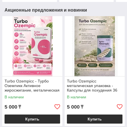
Акционные предложения и новинки
Turbo Ozempicc - Турбо
Turbo Ozempicc
Оземпикк Активное
металическая упаковка -
жиросжигание, металическая
Капсулы для похудения 36
коробка, капсулы для
капсул
В наличии
В наличии
похудения 40 капсул
5 000
5 000
₸
₸
Купить
Купить