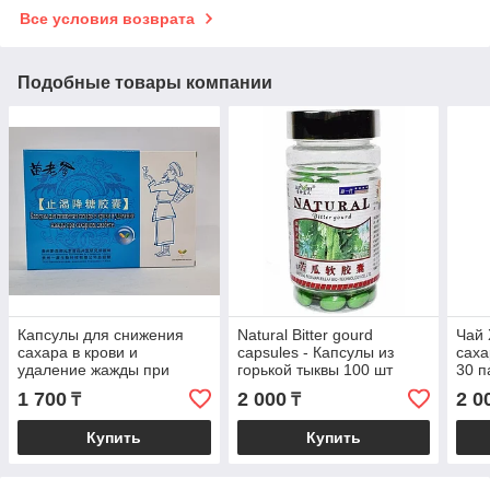
Все условия возврата
Подобные товары компании
Капсулы для снижения
Natural Bitter gourd
Чай 
сахара в крови и
capsules - Капсулы из
саха
удаление жажды при
горькой тыквы 100 шт
30 п
сахарном диабете 24
1 700
2 000
2 0
₸
₸
капсулы
Купить
Купить