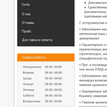
Дексаметазо
DeXe
Единственны
дексаметазону 
О нас
тщательным на
Отзывы
С осторожностью п
• Заболевания жел
Прайс
пептическая язва,
дивертикулит.
Доставка и оплата
• Паразитарные и
перенесённые, вкл
стронгилоидоз; си
График работы
специфической те
• Пре- и поствакц
Понедельник
09:00
00:00
том числе СПИД и
Вторник
09:00
00:00
• Заболевания се
Среда
09:00
00:00
миокарда возможн
Четверг
09:00
00:00
тяжёлая хроническ
Пятница
09:00
00:00
• Эндокринные заб
Суббота
09:00
00:00
Кушинга, ожирение 
Воскресенье
09:00
00:00
• Тяжёлая хрониче
возникновению (ц