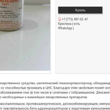
Купить
+7 (775) 497-02-47
Кристина ( есть
WhatsApp )
екарственное средство, синтетический глюкокортикостероид, обладаю
со способностью проникать в ЦНС. Благодаря этим свойствам может исп
аболеваниями глаз (в том числе в сочетании с тобрамицином). Дексаме
о необходимых и важнейших лекарственных препаратов.
овоспалительное, противоаллергическое, десенсибилизирующее, иммун
ет чувствительность бета-адренорецепторов к эндогенным катехолами