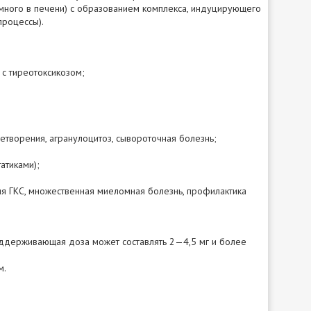
 много в печени) с образованием комплекса, индуцирующего
процессы).
 с тиреотоксикозом;
етворения, агранулоцитоз, сывороточная болезнь;
атиками);
я ГКС, множественная миеломная болезнь, профилактика
оддерживающая доза может составлять 2—4,5 мг и более
м.