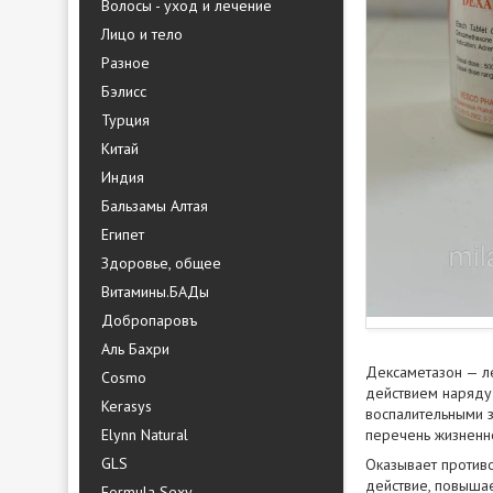
Волосы - уход и лечение
Лицо и тело
Разное
Бэлисс
Турция
Китай
Индия
Бальзамы Алтая
Египет
Здоровье, общее
Витамины.БАДы
Добропаровъ
Аль Бахри
Дексаметазон — л
Cosmo
действием наряду 
Kerasys
воспалительными з
Elynn Natural
перечень жизненн
GLS
Оказывает против
действие, повыша
Formula Sexy