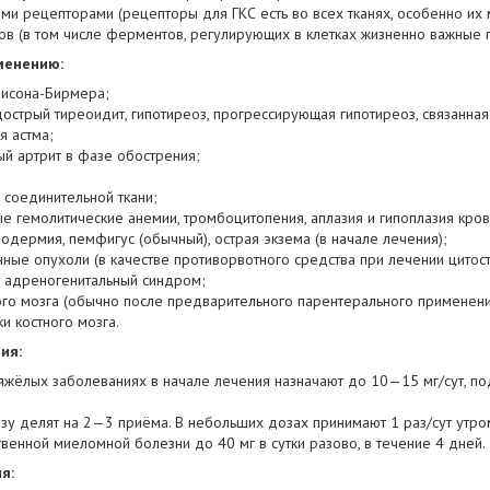
ми рецепторами (рецепторы для ГКС есть во всех тканях, особенно их
в (в том числе ферментов, регулирующих в клетках жизненно важные 
менению:
исона-Бирмера;
дострый тиреоидит, гипотиреоз, прогрессирующая гипотиреоз, связанная
я астма;
й артрит в фазе обострения;
 соединительной ткани;
е гемолитические анемии, тромбоцитопения, аплазия и гипоплазия кров
родермия, пемфигус (обычный), острая экзема (в начале лечения);
нные опухоли (в качестве противорвотного средства при лечении цитост
 адреногенитальный синдром;
ого мозга (обычно после предварительного парентерального применени
и костного мозга.
ия:
тяжёлых заболеваниях в начале лечения назначают до 10—15 мг/сут, п
зу делят на 2—3 приёма. В небольших дозах принимают 1 раз/сут утро
венной миеломной болезни до 40 мг в сутки разово, в течение 4 дней.
я: