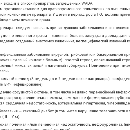
н входит в список препаратов, запрещённых WADA.
м противопоказанием для кратковременного применения по жизненным 
или компонентам препарата. У детей в период роста ГКС должны прим
блюдением лечащего врача.
репарат следует назначать при следующих заболеваниях и состояниях:
удочно-кишечного тракта — язвенная болезнь желудка и двенадцатиперс
 недавно созданный анастомоз кишечника, неспецифический язвенный к
 инфекционные заболевания вирусной, грибковой или бактериальной п
ючая недавний контакт с больным) -простой герпес, опоясывающий герпе
стемный микоз; активный и латентный туберкулёз. Применение при тя
рапии.
инальный период (8 недель до и 2 недели после вакцинации), лимфаде
ли ВИЧ инфицирование).
рдечно-сосудистой системы, в том числе недавно перенесённый инфарк
о распространение очага некроза, замедление формирования рубцовой 
ая сердечная недостаточность, артериальная гипертензия, гиперлипиде
олевания — сахарный диабет (в том числе нарушение толерантности к у
(III—IV ст).
ская почечная и/или печеночная недостаточность, нефроуролитиаз. Ги
ирроз печени, нефротический синдром).