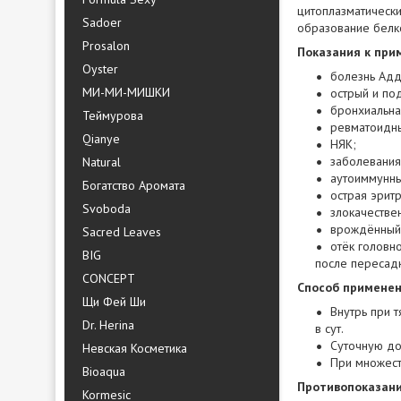
цитоплазматически
Sadoer
образование белко
Prosalon
Показания к при
Oyster
болезнь Адд
МИ-МИ-МИШКИ
острый и по
бронхиальна
Теймурова
ревматоидны
Qianye
НЯК;
заболевания
Natural
аутоиммунны
Богатство Аромата
острая эрит
Svoboda
злокачестве
врождённый
Sacred Leaves
отёк головн
BIG
после пересадк
CONCEPT
Способ применен
Щи Фей Ши
Внутрь при 
Dr. Herina
в сут.
Суточную до
Невская Косметика
При множест
Bioaqua
Противопоказани
Kormesic