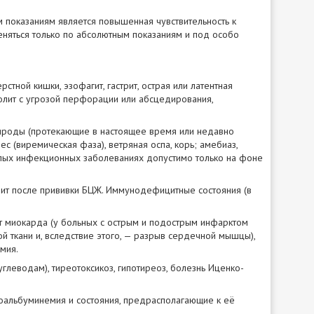
показаниям является повышенная чувствительность к
еняться только по абсолютным показаниям и под особо
тной кишки, эзофагит, гастрит, острая или латентная
олит с угрозой перфорации или абсцедирования,
рироды (протекающие в настоящее время или недавно
с (виремическая фаза), ветряная оспа, корь; амебиаз,
жёлых инфекционных заболеваниях допустимо только на фоне
нит после прививки БЦЖ. Иммунодефицитные состояния (в
т миокарда (у больных с острым и подострым инфарктом
ткани и, вследствие этого, — разрыв сердечной мышцы),
мия.
глеводам), тиреотоксикоз, гипотиреоз, болезнь Иценко-
поальбуминемия и состояния, предрасполагающие к её