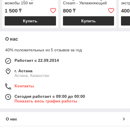
жожобы 150 мг
Cream - Увлажняющий
экст
крем для рук с
1 500
800
400
₸
₸
коллагеном " Сакура "
60гр
Купить
Купить
О нас
40% положительных из 5 отзывов за год
Работает с 22.09.2014
г. Астана
Астана, Казахстан
Контакты
Сегодня работает с 09:00 до 00:00
Показать весь график работы
О нас