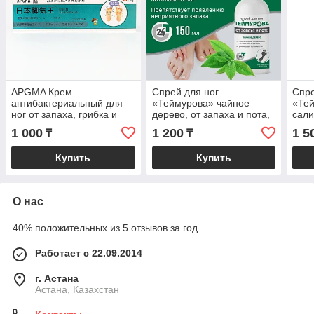
APGMA Крем
Спрей для ног
Спре
антибактериальный для
«Теймурова» чайное
«Тей
ног от запаха, грибка и
дерево, от запаха и пота,
сали
шелушений, 20 г
150 мл
запа
1 000
1 200
1 5
₸
₸
Купить
Купить
О нас
40% положительных из 5 отзывов за год
Работает с 22.09.2014
г. Астана
Астана, Казахстан