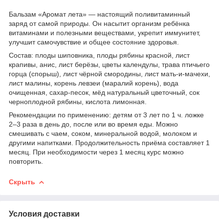
Бальзам «Аромат лета» — настоящий поливитаминный
заряд от самой природы. Он насытит организм ребёнка
витаминами и полезными веществами, укрепит иммунитет,
улучшит самочувствие и общее состояние здоровья.
Состав: плоды шиповника, плоды рябины красной, лист
крапивы, анис, лист берёзы, цветы календулы, трава птичьего
горца (спорыш), лист чёрной смородины, лист мать-и-мачехи,
лист малины, корень левзеи (маралий корень), вода
очищенная, сахар-песок, мёд натуральный цветочный, сок
черноплодной рябины, кислота лимонная.
Рекомендации по применению: детям от 3 лет по 1 ч. ложке
2–3 раза в день до, после или во время еды. Можно
смешивать с чаем, соком, минеральной водой, молоком и
другими напитками. Продолжительность приёма составляет 1
месяц. При необходимости через 1 месяц курс можно
повторить.
Скрыть
Условия доставки