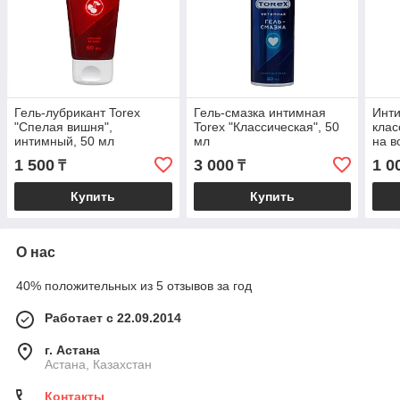
Гель-лубрикант Torex
Гель-смазка интимная
Инт
"Спелая вишня",
Torex "Классическая", 50
клас
интимный, 50 мл
мл
на в
Оки-
1 500
3 000
1 0
₸
₸
Купить
Купить
О нас
40% положительных из 5 отзывов за год
Работает с 22.09.2014
г. Астана
Астана, Казахстан
Контакты