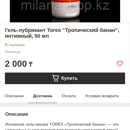
Гель-лубрикант Torex "Тропический банан",
интимный, 50 мл
В наличии
Розница
2 000
₸
Купить
Описание
Доставка
Оплата
Условия возврата
Описание
Интимная гель-смазка TOREX «Тропический банан» — это
новинка на рынке товаров для сексуального удовольствия!