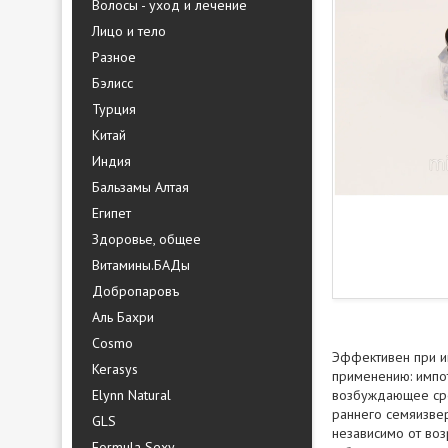
Волосы - уход и лечение
Лицо и тело
Разное
Бэлисс
Турция
Китай
Индия
Бальзамы Алтая
Египет
Здоровье, общее
Витамины.БАДы
Добропаровъ
Аль Бахри
Cosmo
Эффективен при им
Kerasys
применению: импот
Elynn Natural
возбуждающее сре
раннего семяизвер
GLS
независимо от воз
Formula Sexy