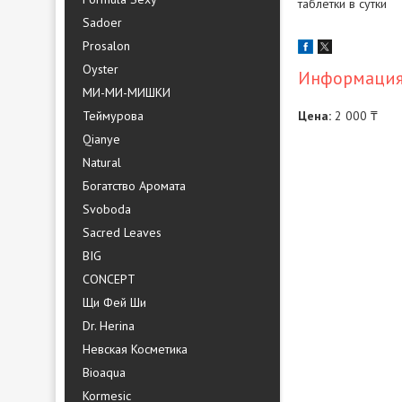
таблетки в сутки
Sadoer
Prosalon
Oyster
Информация 
МИ-МИ-МИШКИ
Теймурова
Цена:
2 000 ₸
Qianye
Natural
Богатство Аромата
Svoboda
Sacred Leaves
BIG
CONCEPT
Щи Фей Ши
Dr. Herina
Невская Косметика
Bioaqua
Kormesic