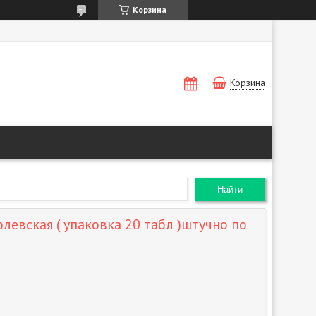
Корзина
Корзина
Найти
левская ( упаковка 20 табл )штучно по