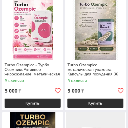
Turbo Ozempicc - Турбо
Turbo Ozempicc
Оземпикк Активное
металическая упаковка -
жиросжигание, металическая
Капсулы для похудения 36
коробка, капсулы для
капсул
В наличии
В наличии
похудения 40 капсул
5 000
5 000
₸
₸
Купить
Купить