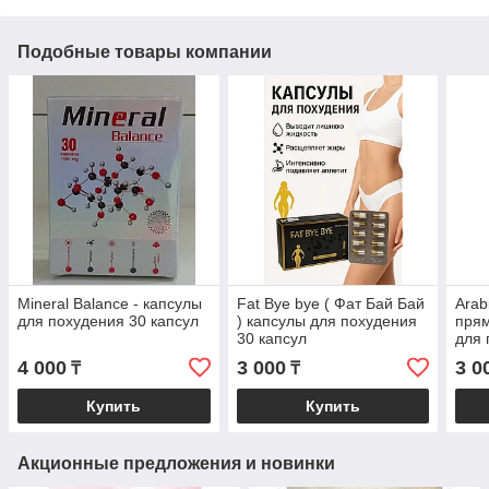
Подобные товары компании
Mineral Balance - капсулы
Fat Bye bye ( Фат Бай Бай
Arab
для похудения 30 капсул
) капсулы для похудения
прям
30 капсул
для 
4 000
3 000
3 0
₸
₸
Купить
Купить
Акционные предложения и новинки