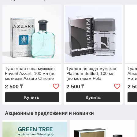
Туалетная вода мужская
Туалетная вода мужская
Туал
Favorit Azzart, 100 мл (по
Platinum Bottled, 100 мл
Abso
мотивам Azzaro Chrome
(по мотивам Polo
моти
(Azzaro)
(R.Lauren)
(G.A
2 500
2 500
2 5
₸
₸
Купить
Купить
Акционные предложения и новинки