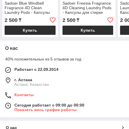
Sadoer Blue Windbell
Sadoer Freesia Fragrance
Sado
Fragrance 4D Clean
4D Cleaning Laundry Pods
Laun
Laundry Pods - Капсулы
- Капсулы для стирки
Капс
для чистого белья 4D
белья с ароматом фрезии
с ар
2 500
2 500
2 0
₸
₸
12g×36pcs
4D 12g×36pcs
шт.
Купить
Купить
О нас
40% положительных из 5 отзывов за год
Работает с 22.09.2014
г. Астана
Астана, Казахстан
Контакты
Сегодня работает с 09:00 до 00:00
Показать весь график работы
О нас