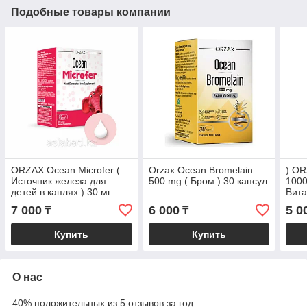
Подобные товары компании
ORZAX Ocean Microfer (
Orzax Ocean Bromelain
) OR
Источник железа для
500 mg ( Бром ) 30 капсул
1000
детей в каплях ) 30 мг
Вита
7 000
6 000
5 0
₸
₸
Купить
Купить
О нас
40% положительных из 5 отзывов за год