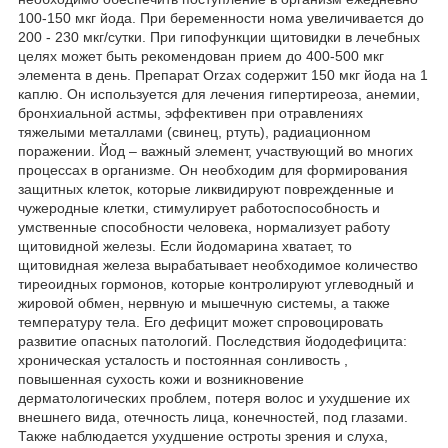
100-150 мкг йода. При беременности нома увеличивается до
200 - 230 мкг/сутки. При гипофункции щитовидки в лечебных
целях может быть рекомендован прием до 400-500 мкг
элемента в день. Препарат Orzax содержит 150 мкг йода на 1
каплю. Он используется для лечения гипертиреоза, анемии,
бронхиальной астмы, эффективен при отравлениях
тяжелыми металлами (свинец, ртуть), радиационном
поражении. Йод – важный элемент, участвующий во многих
процессах в организме. Он необходим для формирования
защитных клеток, которые ликвидируют поврежденные и
чужеродные клетки, стимулирует работоспособность и
умственные способности человека, нормализует работу
щитовидной железы. Если йодомарина хватает, то
щитовидная железа вырабатывает необходимое количество
тиреоидных гормонов, которые контролируют углеводный и
жировой обмен, нервную и мышечную системы, а также
температуру тела. Его дефицит может спровоцировать
развитие опасных патологий. Последствия йододефицита:
хроническая усталость и постоянная сонливость ,
повышенная сухость кожи и возникновение
дерматологических проблем, потеря волос и ухудшение их
внешнего вида, отечность лица, конечностей, под глазами.
Также наблюдается ухудшение остроты зрения и слуха,