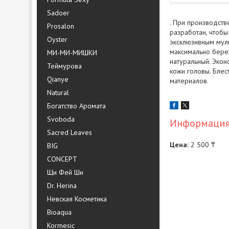
Sadoer
. При производств
Prosalon
разработан, чтобы
Oyster
эксклюзивным мул
максимально береж
МИ-МИ-МИШКИ
натуральный. Экон
Теймурова
кожи головы. Блес
Qianye
материалов.
Natural
Богатство Аромата
Svoboda
Информация 
Sacred Leaves
Цена:
2 500 ₸
BIG
CONCEPT
Щи Фей Ши
Dr. Herina
Невская Косметика
Bioaqua
Kormesic