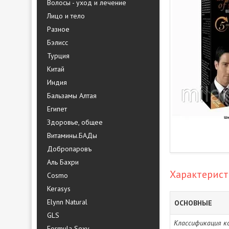
Волосы - уход и лечение
Лицо и тело
Разное
Бэлисс
Турция
Китай
Индия
Бальзамы Алтая
Египет
Здоровье, общее
Витамины.БАДы
Добропаровъ
Аль Бахри
Характерис
Cosmo
Kerasys
Elynn Natural
ОСНОВНЫЕ
GLS
Классификация к
Formula Sexy