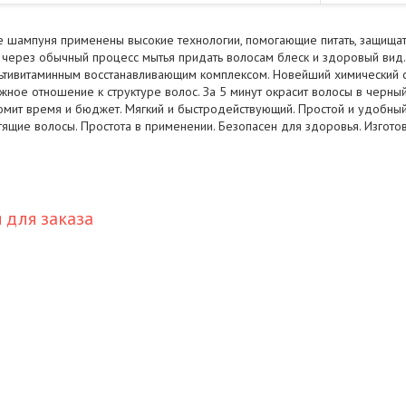
е шампуня применены высокие технологии, помогающие питать, защищат
 через обычный процесс мытья придать волосам блеск и здоровый вид. 
ьтивитаминным восстанавливающим комплексом. Новейший химический с
ное отношение к структуре волос. За 5 минут окрасит волосы в черный
омит время и бюджет. Мягкий и быстродействующий. Простой и удобны
тящие волосы. Простота в применении. Безопасен для здоровья. Изгот
для заказа