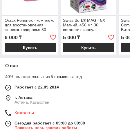
Orzax Feminex - комплекс
Swiss Bork® MAG - 5X
Swis
для восстановления
Магний, 450 мг, 30
Comp
женского здоровья 30
веганских капсул
Вита
таблеток
и но
6 000
5 000
5 0
₸
₸
капс
Купить
Купить
О нас
40% положительных из 5 отзывов за год
Работает с 22.09.2014
г. Астана
Астана, Казахстан
Контакты
Сегодня работает с 09:00 до 00:00
Показать весь график работы