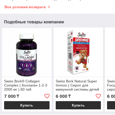
Все условия возврата
Подобные товары компании
Swiss Bork® Collagen
Swiss Bork Natural Super
Swis
Complex ( Коллаген 1-2-3
Immoo ( Сироп для
Focu
2000 мг ) 60 таб
иммунной системы детей
сиро
) 150 мг
вита
7 000
6 000
6 0
₸
₸
150 
Купить
Купить