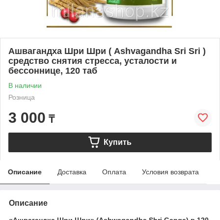
Ашвагандха Шри Шри ( Ashvagandha Sri Sri )
средство снятия стресса, усталости и
бессоннице, 120 таб
В наличии
Розница
3 000
₸
Купить
Описание
Доставка
Оплата
Условия возврата
Описание
«Ашвагандха Шри Шри» (Ashwagandha Shri Ganga) в 120