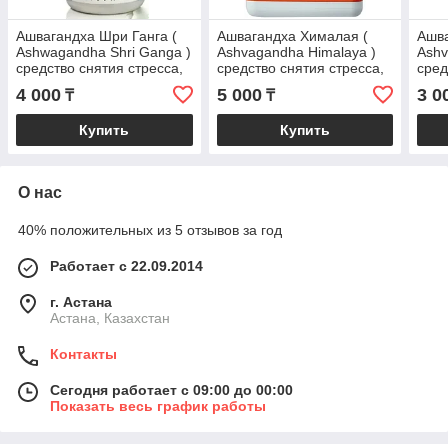
Ашвагандха Шри Ганга (
Ашвагандха Хималая (
Ашва
Ashwagandha Shri Ganga )
Ashvagandha Himalaya )
Ashv
средство снятия стресса,
средство снятия стресса,
сред
усталости и бессоннице
усталости и бессоннице,
уста
4 000
5 000
3 0
₸
₸
120 таб
120 таб
60 т
Купить
Купить
О нас
40% положительных из 5 отзывов за год
Работает с 22.09.2014
г. Астана
Астана, Казахстан
Контакты
Сегодня работает с 09:00 до 00:00
Показать весь график работы