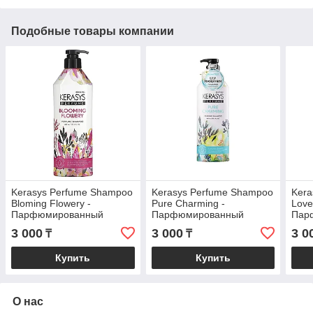
Подобные товары компании
Kerasys Perfume Shampoo
Kerasys Perfume Shampoo
Kera
Bloming Flowery -
Pure Charming -
Love
Парфюмированный
Парфюмированный
Пар
Шампунь Цветочный 600
Шампунь Чистое
Шам
3 000
3 000
3 0
₸
₸
ml
очарование 600 ml
рома
Купить
Купить
О нас