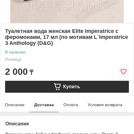
Туалетная вода женская Elite Imperatrice с
феромонами, 17 мл (по мотивам L`Imperatrice
3 Anthology (D&G)
В наличии
Розница
2 000
₸
Купить
Описание
Доставка
Оплата
Условия возврата
Описание
Верхние ноты: Арбуз и Клубника; средние ноты: Розовый