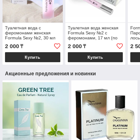
Туалетная вода с
Туалетная вода женская
Form
феромонами женская
Formula Sexy №2 с
Пар
Formula Sexy №2, 30 мл
феромонами, 17 мл (по
лос
(по мотивам L`Imperatrice
мотивам L`Imperatrice 3
100 
2 000
2 000
2 5
₸
₸
3 Anthology (D&G)
Anthology (D&G)
L`Im
(D&
Купить
Купить
Акционные предложения и новинки