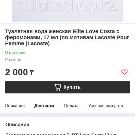
Туалетная вода женская Elite Love Costa с
феромонами, 17 мл (по мотивам Lacoste Pour
Femme (Lacoste)
В наличии
Розница
2 000
₸
Купить
Описание
Доставка
Оплата
Условия возврата
Описание
Парфюмерная
вода
женская
ELITE
Love
Costa
17
мл
-