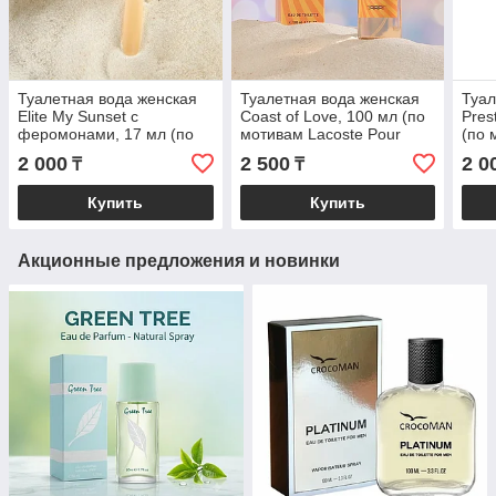
Туалетная вода женская
Туалетная вода женская
Туал
Elite My Sunset с
Coast of Love, 100 мл (по
Pres
феромонами, 17 мл (по
мотивам Lacoste Pour
(по 
мотивам Taj Sunset
Femme (Lacoste)
A`Ar
2 000
2 500
2 0
₸
₸
(Escada)
Купить
Купить
Акционные предложения и новинки