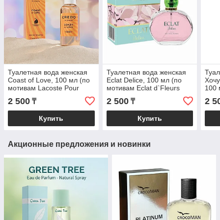
Туалетная вода женская
Туалетная вода женская
Туал
Coast of Love, 100 мл (по
Eclat Delice, 100 мл (по
Хочу
мотивам Lacoste Pour
мотивам Eclat d`Fleurs
100 
Femme (Lacoste)
(Lanvin)
A`Ar
2 500
2 500
2 5
₸
₸
Купить
Купить
Акционные предложения и новинки