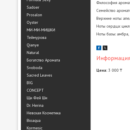
Философия аромата
Sadoer
Семейство аромат
Prosalon
Верхние ноты: апел
Oyster
Ноты сердца: цикл
МИ-МИ-МИШКИ
Ноты базы: амбра,
Теймурова
Qianye
Natural
Информация 
Богатство Аромата
Svoboda
Цена:
3 000 ₸
Sacred Leaves
BIG
CONCEPT
Щи Фей Ши
Dr. Herina
Невская Косметика
Bioaqua
Kormesic