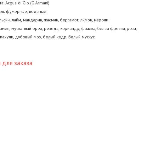
: Acgua di Gio (G.Armani)
ов: фужерные, водяные;
ьсин, лайм, мандарин, жасмин, бергамот, лимон, нероли;
амен, мускатный орех, резеда, кориандр, фиалка, белая фрезия, роза;
 пачули, дубовый мох, белый кедр, белый мускус.
для заказа