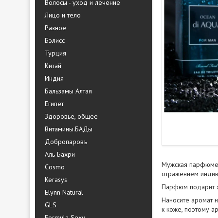
Волосы - уход и лечение
Лицо и тело
Разное
Бэлисс
Турция
Китай
Индия
Бальзамы Алтая
Египет
Здоровье, общее
Витамины.БАДы
Добропаровъ
Аль Бахри
Мужская парфюмер
Cosmo
отражением индиви
Kerasys
Парфюм подарит х
Elynn Natural
Наносите аромат н
GLS
к коже, поэтому а
Formula Sexy