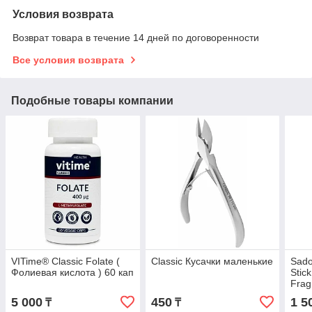
Условия возврата
Возврат товара в течение 14 дней по договоренности
Все условия возврата
Подобные товары компании
VITime® Classic Folate (
Classic Кусачки маленькие
Sado
Фолиевая кислота ) 60 кап
Stic
Frag
дезо
5 000
450
1 5
₸
₸
(кла