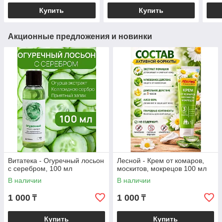
одек
Купить
Купить
Акционные предложения и новинки
Витатека - Огуречный лосьон
Лесной - Крем от комаров,
с серебром, 100 мл
москитов, мокрецов 100 мл
В наличии
В наличии
1 000
1 000
₸
₸
Купить
Купить