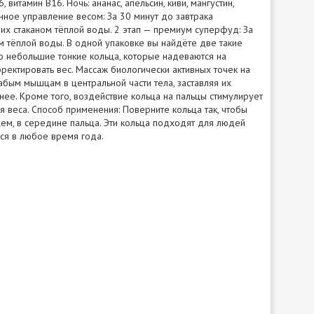
, витамин B16. Ночь: ананас, апельсин, киви, мангустин,
енное управление весом: За 30 минут до завтрака
их стаканом тёплой воды. 2 этап — премиум суперфуд: За
ом тёплой воды. В одной упаковке вы найдёте две такие
то небольшие тонкие кольца, которые надеваются на
ректировать вес. Массаж биологически активных точек на
абым мышцам в центральной части тела, заставляя их
йнее. Кроме того, воздействие кольца на пальцы стимулирует
 веса. Способ применения: Поверните кольца так, чтобы
цем, в середине пальца. Эти кольца подходят для людей
ься в любое время года.