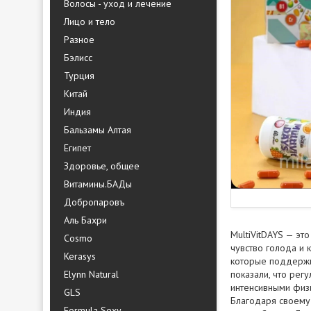
Волосы - уход и лечение
Лицо и тело
Разное
Бэлисс
Турция
Китай
Индия
Бальзамы Алтая
Египет
Здоровье, общее
Витамины.БАДы
Добропаровъ
Аль Бахри
MultiVitDAYS — эт
Cosmo
чувство голода и 
Kerasys
которые поддержи
Elynn Natural
показали, что рег
интенсивными физ
GLS
Благодаря своему 
Formula Sexy