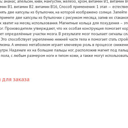
ь: ананас, апельсин, киви, мангустин, железо, хром, витамин B1, витамин B6
амин B1. витамин B2. витамин B16, Способ применения: 1 этап — естеств
ть две капсулы из бутылочки, на которой изображено солнце. Запейте 
примите две капсулы из бутылочки с рисунком месяца, запив их стакан
х хватит на месяц использования. Магнитные кольца для похудения – э
г. Производители утверждают, что их особая конструкция помогает кор
ет определённые участки мозга. В результате мозг посылает сигналы сл
. Это способствует укреплению нижней части тела и помогает стать стро
изма. А именно метаболизм играет ключевую роль в процессе снижения
нутри. Наденьте их на большие пальцы ног, расположив магнит под паль
 пола, с любым размером ноги и типом кожи, а также могут использоват
для заказа