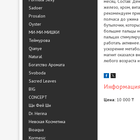
месяц. Состав: Ден
железо, хром, вит
Sadoer
рекомендуем приня
Prosalon
полчаса до ужина 
Oyster
бутылочки, которы
большие пальцы но
МИ-МИ-МИШКИ
пальцах стимулиру
Теймурова
работать активнее
Qianye
ускорение метабол
магнит оказался в
Natural
любого возраста и
Богатство Аромата
Svoboda
Sacred Leaves
Информация 
BIG
CONCEPT
Цена:
10 000 ₸
Щи Фей Ши
Dr. Herina
Невская Косметика
Bioaqua
Kormesic