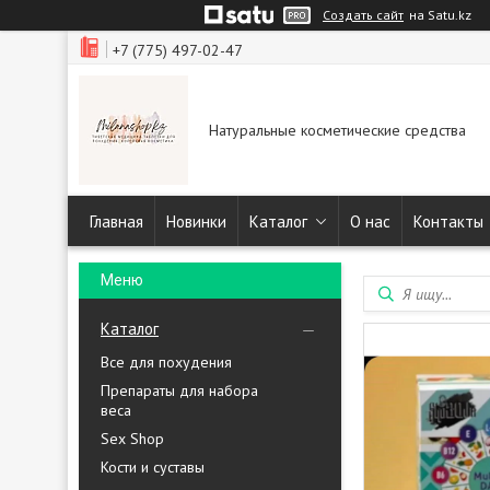
Создать сайт
на Satu.kz
+7 (775) 497-02-47
Натуральные косметические средства
Главная
Новинки
Каталог
О нас
Контакты
Каталог
Все для похудения
Препараты для набора
веса
Sex Shop
Кости и суставы