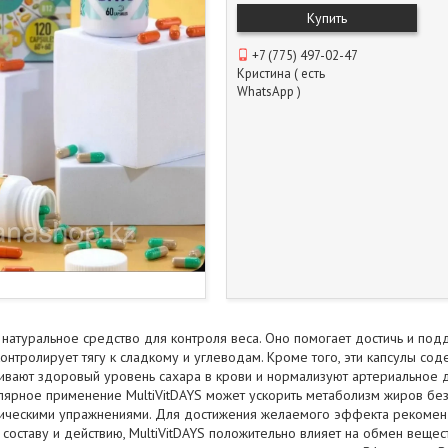
Купить
+7 (775) 497-02-47
Кристина ( есть
WhatsApp )
о натуральное средство для контроля веса. Оно помогает достичь и под
контролирует тягу к сладкому и углеводам. Кроме того, эти капсулы с
вают здоровый уровень сахара в крови и нормализуют артериальное д
улярное применение MultiVitDAYS может ускорить метаболизм жиров бе
ическими упражнениями. Для достижения желаемого эффекта рекоменду
составу и действию, MultiVitDAYS положительно влияет на обмен вещест