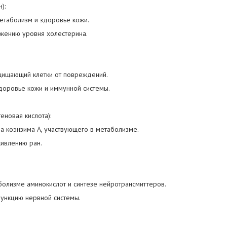
):
етаболизм и здоровье кожи.
ижению уровня холестерина.
ащищающий клетки от повреждений.
доровье кожи и иммунной системы.
еновая кислота):
за коэнзима А, участвующего в метаболизме.
живлению ран.
аболизме аминокислот и синтезе нейротрансмиттеров.
ункцию нервной системы.