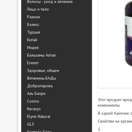
Волосы - уход и лечение
Лицо и тело
Разное
Бэлисс
Турция
Китай
Индия
Бальзамы Алтая
Египет
Здоровье, общее
Витамины.БАДы
Добропаровъ
Аль Бахри
Этот продукт пре
Cosmo
компоненты.
Kerasys
В одной баночке 
Elynn Natural
Свойства на орган
GLS
1.
Formula Sexy