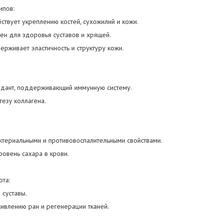
типов:
бствует укреплению костей, сухожилий и кожи.
езен для здоровья суставов и хрящей.
держивает эластичность и структуру кожи.
идант, поддерживающий иммунную систему.
тезу коллагена.
ктериальными и противовоспалительными свойствами.
овень сахара в крови.
ота:
 суставы.
живлению ран и регенерации тканей.