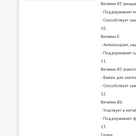
Витамин B3 (ниацин
- Поддерживает м
- Способствует сн
10.
Витамин Е:
- Антиоксидант, з
- Поддерживает з
11.
Витамин В5 (пантот
- Важен для синте
- Способствует за
12.
Витамин В6:
- Участвует в мет
- Поддерживает ф
13.
Селен: