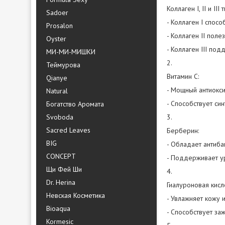
Коллаген I, II и III 
Sadoer
- Коллаген I спосо
Prosalon
- Коллаген II пол
Oyster
- Коллаген III под
МИ-МИ-МИШКИ
2.
Теймурова
Витамин C:
Qianye
- Мощный антиокс
Natural
- Способствует син
Богатство Аромата
Svoboda
3.
Sacred Leaves
Берберин:
BIG
- Обладает антиба
CONCEPT
- Поддерживает ур
Щи Фей Ши
4.
Dr. Herina
Гиалуроновая кисл
Невская Косметика
- Увлажняет кожу и
Bioaqua
- Способствует за
Kormesic