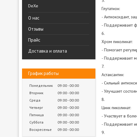
5.
DeXe
Глутатион:
- Антиоксидант, з
О нас
- Поддерживает ф
Отзывы
6.
Прайс
Хром пиколинат:
- Помогает регули
Доставка и оплата
- Поддерживает м
7.
График работы
Астаксантин:
- Сильный антиокс
Понедельник
09:00
00:00
- Улучшает состоя
Вторник
09:00
00:00
8.
Среда
09:00
00:00
Цинк пиколинат:
Четверг
09:00
00:00
Пятница
09:00
00:00
- Участвует в бол
Суббота
09:00
00:00
- Поддерживает и
Воскресенье
09:00
00:00
9.