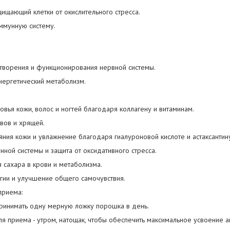
ащищающий клетки от окислительного стресса.
ммунную систему.
етворения и функционирования нервной системы.
нергетический метаболизм.
вья кожи, волос и ногтей благодаря коллагену и витаминам.
авов и хрящей.
яния кожи и увлажнение благодаря гиалуроновой кислоте и астаксантин
ной системы и защита от оксидативного стресса.
я сахара в крови и метаболизма.
гии и улучшение общего самочувствия.
приема:
принимать одну мерную ложку порошка в день.
я приема - утром, натощак, чтобы обеспечить максимальное усвоение а