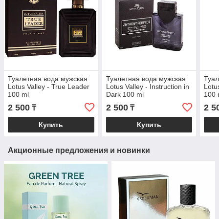
Туалетная вода мужская
Туалетная вода мужская
Туал
Lotus Valley - True Leader
Lotus Valley - Instruction in
Lotu
100 ml
Dark 100 ml
100 
2 500
2 500
2 5
₸
₸
Купить
Купить
Акционные предложения и новинки