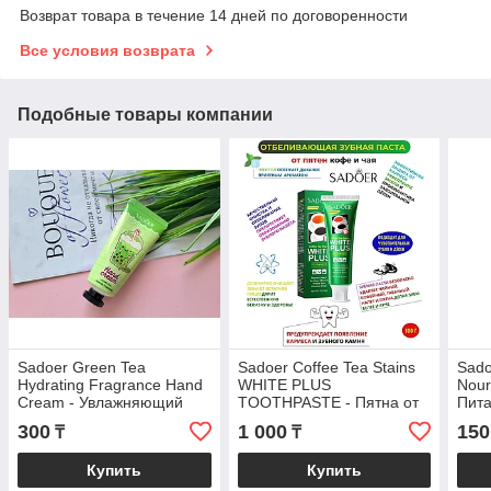
Возврат товара в течение 14 дней по договоренности
Все условия возврата
Подобные товары компании
Sadoer Green Tea
Sadoer Coffee Tea Stains
Sado
Hydrating Fragrance Hand
WHITE PLUS
Nour
Cream - Увлажняющий
TOOTHPASTE - Пятна от
Пита
крем для рук с ароматом
кофе и чая Зубная паста
губ 
300
1 000
150
₸
₸
зеленого чая 20 гр
100гр
Купить
Купить