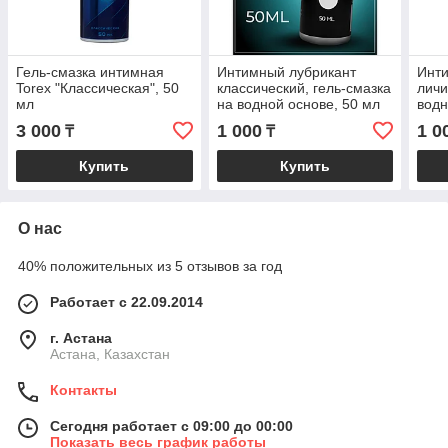
Гель-смазка интимная
Интимный лубрикант
Инт
Torex "Классическая", 50
классический, гель-смазка
личи
мл
на водной основе, 50 мл
водн
Оки-Чпоки
Оки-
3 000
1 000
1 0
₸
₸
Купить
Купить
О нас
40% положительных из 5 отзывов за год
Работает с 22.09.2014
г. Астана
Астана, Казахстан
Контакты
Сегодня работает с 09:00 до 00:00
Показать весь график работы