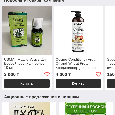
Подобные товары компании
USMA - Масло Усьмы Для
Cosmo Conditioner Argan
Sado
Бровей, ресниц и волос
Oil and Wheat Protein -
- Во
10 мг
Кондиционер для волос
смя
Аргановое масло и
пита
3 000
4 000
150
₸
₸
пшеничный протеин 1000
воло
мг
масл
Купить
Купить
Акционные предложения и новинки