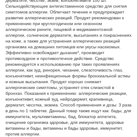
дерматите, чесотке, экзем, конъюнктивите 100 шт.
Сильнодействующее антигистаминное средство для снятия
симптомов аллергии. Облегчает течение и предупреждает
развитие аллергических реакций. Продукт рекомендован к
применению при круглогодичном или сезонном
аллергическом рините, пищевой и медикаментозной
аллергии, солнечном дерматите, высыпаниях и покраснениях
на коже, а также для устранения аллергических реакций
организма на домашних питомцев или укусы насекомых.
Эффективно освобождает дыхание*, производит
противозудное и противоотечное действие. Средство
рекомендуется к использованию при таких проявлениях
аллергии, как зуд, ринорея, чихание, слезоточивость глаз,
конъюнктивит, неинфекционные формы бронхиальной астмы
и кожные высыпания. Продукт хорошо снимает
аллергические симптомы, устраняет отек слизистой в
бронхах. Показания к применению: аллергические реакции,
конъюнктивит, кожный зуд, нейродермит, крапивница,
дерматит, чесотка, экзема. Способ применения и дозы: 3 раза
в день по 1 таблетке. Данный товар также ищут как: бады, для
иммунитета, мультивитамины, бад, блокатор аппетита,
очищение организма здоровье, для иммунитета, здоровье
витамины и бады, витамины и бады здоровье, иммунитет,
против аллергии.