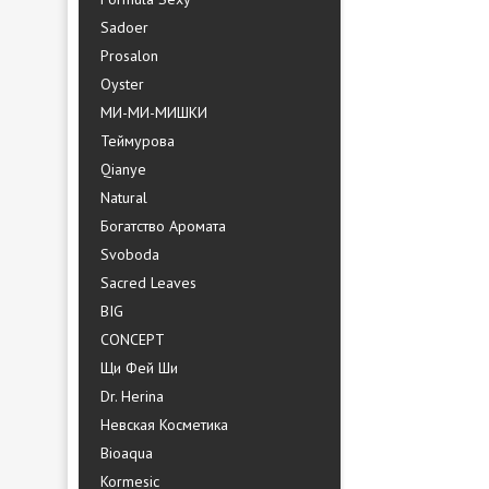
Sadoer
Prosalon
Oyster
МИ-МИ-МИШКИ
Теймурова
Qianye
Natural
Богатство Аромата
Svoboda
Sacred Leaves
BIG
CONCEPT
Щи Фей Ши
Dr. Herina
Невская Косметика
Bioaqua
Kormesic