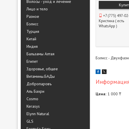
Волосы - уход и лечение
Купит
Лицо и тело
+7 (775) 497-02
Разное
Кристина ( есть
Бэлисс
WhatsApp )
Турция
Китай
Индия
Бальзамы Алтая
Бэлисс - Двухфазн
Египет
Здоровье, общее
Витамины.БАДы
Информация 
Добропаровъ
Аль Бахри
Цена:
1 000 ₸
Cosmo
Kerasys
Elynn Natural
GLS
Formula Sexy