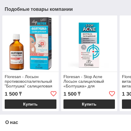
Подобные товары компании
Floresan - Лосьон
Floresan - Stop Acne
Flor
противовоспалительный
Лосьон салициловый
вит
"Болтушка" салициловая
«Болтушка» для
вита
50мл
проблемной кожи лица, 30
кисл
1 500
1 500
1 3
₸
₸
мл
Купить
Купить
О нас