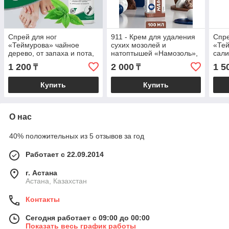
Спрей для ног
911 - Крем для удаления
Спре
«Теймурова» чайное
сухих мозолей и
«Тей
дерево, от запаха и пота,
натоптышей «Намозоль»,
сали
150 мл
100 мл
запа
1 200
2 000
1 5
₸
₸
Купить
Купить
О нас
40% положительных из 5 отзывов за год
Работает с 22.09.2014
г. Астана
Астана, Казахстан
Контакты
Сегодня работает с 09:00 до 00:00
Показать весь график работы