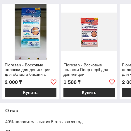
Floresan - Восковые
Floresan - Восковые
Flor
полоски для депиляции
полоски Deep depil для
поло
для области бикини с
депиляции
для 
азуленом 20 шт
чувствительной кожи
бики
2 000
1 500
2 0
₸
₸
лица, 20 шт
Купить
Купить
О нас
40% положительных из 5 отзывов за год