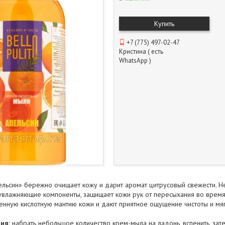
Купить
+7 (775) 497-02-47
Кристина ( есть
WhatsApp )
льсин» бережно очищает кожу и дарит аромат цитрусовый свежести. Н
увлажняющие компоненты, защищает кожи рук от пересыхания во время
енную кислотную мантию кожи и дают приятное ощущение чистоты и мяг
ия:
набрать небольшое количество крем-мыла на ладонь, вспенить, зат