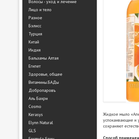
Волосы - уход и лечение
Лицо и тело
Разное
Бэлисс
Турция
Китай
Индия
Бальзамы Алтая
Египет
Здоровье, общее
Витамины.БАДы
Добропаровъ
Аль Бахри
Cosmo
Жидкое мыло «Апе
Kerasys
успокаивающие и 
Elynn Natural
сохраняют естеств
GLS
Способ применен
Formula Sexy