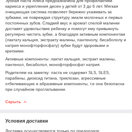
Зубная паста Алиса предназначена для профилактики
кариеса и укрепления десен у детей от 3 до 6 лет. Мягкая
очищающая система позволяет бережно ухаживать за
зубками, не повреждая структуру эмали молочных и первых
постоянных зубов. Сладкий вкус и аромат спелой малинки
доставят удовольствие ребенку и помогут ему привыкнуть
регулярно чистить зубки, а благодаря активным компонентам
(лактату кальция, экстракту малины, пантенолу, бисабололу и
натрия монофторфосфату) зубки будут здоровыми и
крепкими.
Активные компоненты: лактат кальция, экстракт малины,
пантенол, бисаболол, монофторфосфат натрия.
Родителям на заметку: паста не содержит SLS, SLES,
парабены, диоксид титана, триклозан, агрессивные
отбеливающие и абразивные компоненты, т.е она безопасна
при случайном проглатывании.
Скрыть
Условия доставки
Доставка осуществляется только по предоплате.