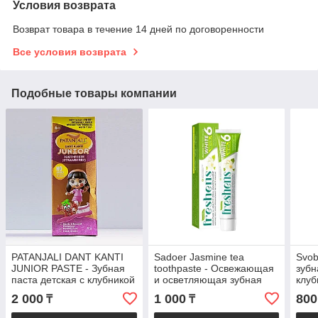
Условия возврата
Возврат товара в течение 14 дней по договоренности
Все условия возврата
Подобные товары компании
PATANJALI DANT KANTI
Sadoer Jasmine tea
Svob
JUNIOR PASTE - Зубная
toothpaste - Освежающая
зубн
паста детская с клубникой
и осветляющая зубная
клуб
80GM
паста с ароматом
2 000
1 000
800
₸
₸
жасминового чая 100 гр