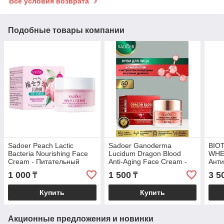
Все условия возврата
Подобные товары компании
Sadoer Peach Lactic
Sadoer Ganoderma
BIO
Bacteria Nourishing Face
Lucidum Dragon Blood
WHE
Cream - Питательный
Anti-Aging Face Cream -
Анти
крем для лица с
Антивозрастной крем для
лиц
1 000
1 500
3 5
₸
₸
персиковыми
лица 50 гр
молочнокислыми
Купить
Купить
бактериями50 г
Акционные предложения и новинки