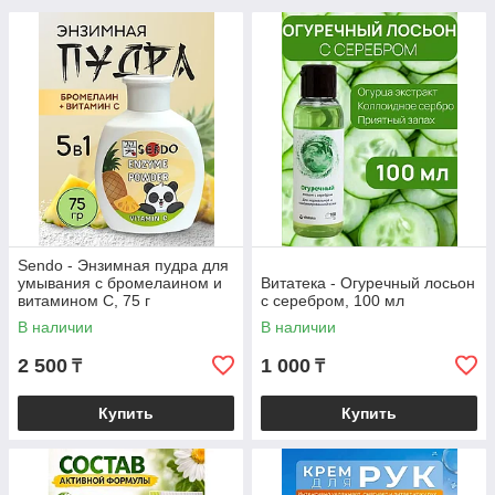
Sendo - Энзимная пудра для
умывания с бромелаином и
Витатека - Огуречный лосьон
витамином С, 75 г
с серебром, 100 мл
В наличии
В наличии
2 500
1 000
₸
₸
Купить
Купить