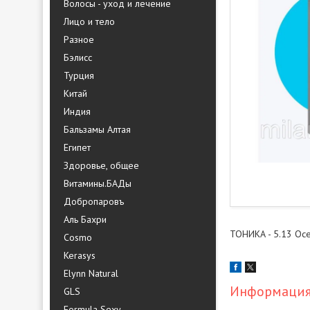
Волосы - уход и лечение
Лицо и тело
Разное
Бэлисс
Турция
Китай
Индия
Бальзамы Алтая
Египет
Здоровье, общее
Витамины.БАДы
Добропаровъ
Аль Бахри
ТОНИКА - 5.13 Oc
Cosmo
Kerasys
Elynn Natural
Информация 
GLS
Formula Sexy