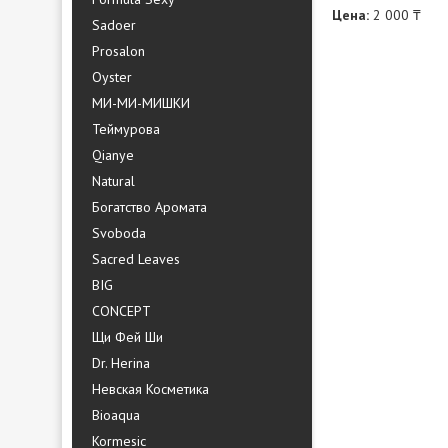
Цена:
2 000 ₸
Sadoer
Prosalon
Oyster
МИ-МИ-МИШКИ
Теймурова
Qianye
Natural
Богатство Аромата
Svoboda
Sacred Leaves
BIG
CONCEPT
Щи Фей Ши
Dr. Herina
Невская Косметика
Bioaqua
Kormesic