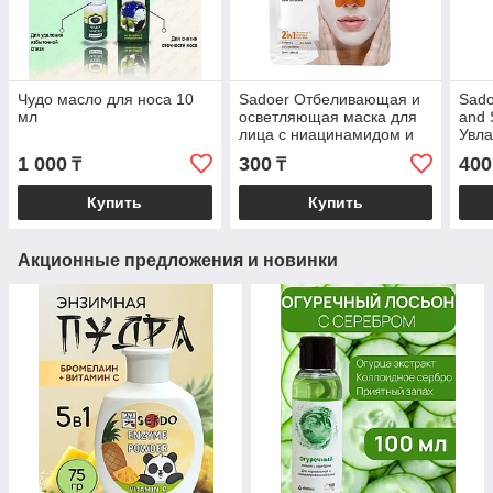
Чудо масло для носа 10
Sadoer Отбеливающая и
Sado
мл
осветляющая маска для
and S
лица с ниацинамидом и
Увл
витамином С, ПЛЮС
при
1 000
300
400
₸
₸
маска для носа 2-в-1, 30
для 
мл
Купить
Купить
Акционные предложения и новинки