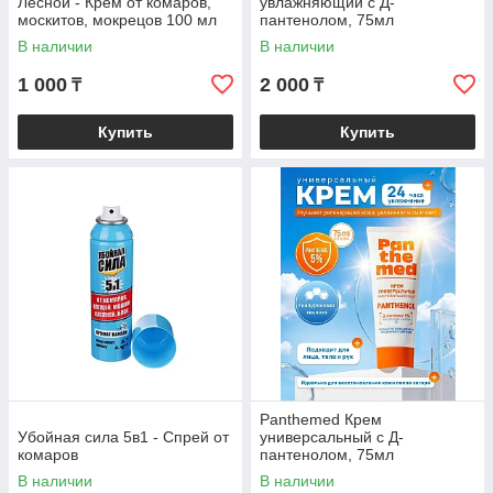
Лесной - Крем от комаров,
увлажняющий с Д-
москитов, мокрецов 100 мл
пантенолом, 75мл
В наличии
В наличии
1 000
2 000
₸
₸
Купить
Купить
Panthemed Крем
Убойная сила 5в1 - Спрей от
универсальный с Д-
комаров
пантенолом, 75мл
В наличии
В наличии