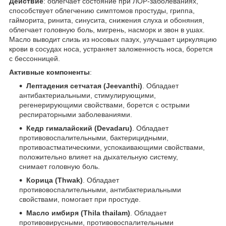
Действие
: облегчает состояние при ЛОР-заболеваниях,
способствует облегчению симптомов простуды, гриппа,
гайморита, ринита, синусита, снижения слуха и обоняния,
облегчает головную боль, мигрень, насморк и звон в ушах.
Масло выводит слизь из носовых пазух, улучшает циркуляцию
крови в сосудах носа, устраняет заложенность носа, борется
с бессонницей.
Активные компоненты
:
Лептадения сетчатая (Jeevanthi)
. Обладает
антибактериальными, стимулирующими,
регенерирующими свойствами, борется с острыми
респираторными заболеваниями.
Кедр гималайский (Devadaru)
. Обладает
противовоспалительными, бактерицидными,
противоастматическими, успокаивающими свойствами,
положительно влияет на дыхательную систему,
снимает головную боль.
Корица (Thwak)
. Обладает
противовоспалительными, антибактериальными
свойствами, помогает при простуде.
Масло имбиря (Thila thailam)
. Обладает
противовирусными, противовоспалительными