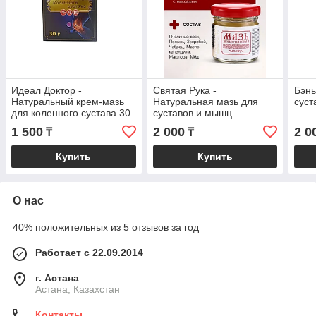
Идеал Доктор -
Святая Рука -
Бэнь
Натуральный крем-мазь
Натуральная мазь для
суст
для коленного сустава 30
суставов и мышц
г
Маклюра, «Святая рука»,
1 500
2 000
2 0
₸
₸
30 мл
Купить
Купить
О нас
40% положительных из 5 отзывов за год
Работает с 22.09.2014
г. Астана
Астана, Казахстан
Контакты