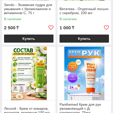
Sendo - Энзимная пудра для
умывания с бромелаином и
Витатека - Огуречный лосьон
витамином С, 75 г
с серебром, 100 мл
В наличии
В наличии
2 500
1 000
₸
₸
Купить
Купить
Panthemed Крем для рук
Лесной - Крем от комаров,
увлажняющий с Д-
москитов, мокрецов 100 мл
пантенолом, 75мл