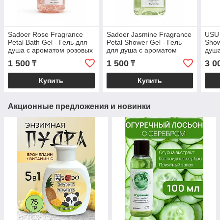
Sadoer Rose Fragrance
Sadoer Jasmine Fragrance
USU 
Petal Bath Gel - Гель для
Petal Shower Gel - Гель
Show
душа с ароматом розовых
для душа с ароматом
душа
лепестков ( туман с розой)
лепестков жасмина 300
рома
1 500
1 500
3 0
₸
₸
300 мл
мл
Купить
Купить
Акционные предложения и новинки