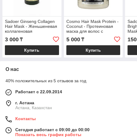
Sadoer Ginseng Collagen
Cosmo Hair Mask Protein -
Sado
Hair Mask - Женьшеневая
Coconut - Протеиновая
Brig
коллагеновая
маска для волос с
Mask
питательная маска для
кокосом 1000 мг
осв
3 000
5 000
150
₸
₸
разглаживания волос
вос
1000гр
маск
Купить
Купить
вера
О нас
40% положительных из 5 отзывов за год
Работает с 22.09.2014
г. Астана
Астана, Казахстан
Контакты
Сегодня работает с 09:00 до 00:00
Показать весь график работы